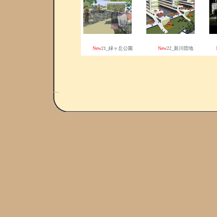
New
21_緑ヶ丘公園
New
22_新川団地